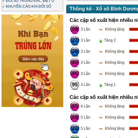
ĐỔI SỐ TRÚNG ĐẶC BIỆT Ở
ĐÂU & THỦ TỤC NHƯ THẾ NÀO?
KHUYẾN CÁO KHI ĐỔI SỐ
Thống kê - Xổ số Bình Dươn
TRÚNG
Các cặp số xuất hiện nhiều n
08
3 Lần
Không tăng
27
3 Lần
Tăng 2
28
3 Lần
Không tăng
80
3 Lần
Không tăng
85
3 Lần
Không tăng
95
3 Lần
Tăng 1
Các cặp số xuất hiện nhiều n
85
6 Lần
Không tăng
08
5 Lần
Không tăng
22
5 Lần
Không tăng