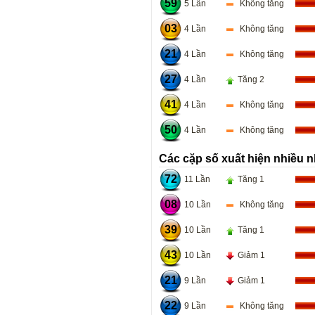
59
5 Lần
Không tăng
03
4 Lần
Không tăng
21
4 Lần
Không tăng
27
4 Lần
Tăng 2
41
4 Lần
Không tăng
50
4 Lần
Không tăng
Các cặp số xuất hiện nhiều n
72
11 Lần
Tăng 1
08
10 Lần
Không tăng
39
10 Lần
Tăng 1
43
10 Lần
Giảm 1
21
9 Lần
Giảm 1
22
9 Lần
Không tăng