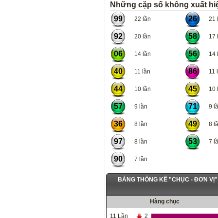
Những cặp số không xuất hiệ
99
26
22 lần
21 l
92
58
20 lần
17 l
06
56
14 lần
14 l
40
86
11 lần
11 l
44
45
10 lần
10 l
57
71
9 lần
9 lầ
36
49
8 lần
8 lầ
97
53
8 lần
7 lầ
90
7 lần
BẢNG THỐNG KÊ "CHỤC - ĐƠN VỊ
Hàng chục
11 Lần
2