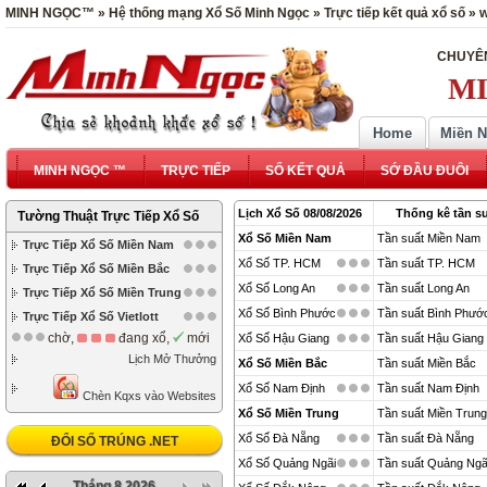
MINH NGỌC™ » Hệ thống mạng Xổ Số Minh Ngọc » Trực tiếp kết quả xổ số »
CHUYÊN
MI
Home
Miền 
MINH NGỌC ™
TRỰC TIẾP
SỔ KẾT QUẢ
SỚ ĐẦU ĐUÔI
Lịch Xổ Số 08/08/2026
Thống kê tần su
Tường Thuật Trực Tiếp Xổ Số
Xổ Số Miền Nam
Tần suất Miền Nam
Trực Tiếp Xổ Số Miền Nam
Xổ Số TP. HCM
Tần suất TP. HCM
Trực Tiếp Xổ Số Miền Bắc
Xổ Số Long An
Tần suất Long An
Trực Tiếp Xổ Số Miền Trung
Xổ Số Bình Phước
Tần suất Bình Phướ
Trực Tiếp Xổ Số Vietlott
chờ,
đang xổ,
mới
Xổ Số Hậu Giang
Tần suất Hậu Giang
Lịch Mở Thưởng
Xổ Số Miền Bắc
Tần suất Miền Bắc
Xổ Số Nam Định
Tần suất Nam Định
Chèn Kqxs vào Websites
Xổ Số Miền Trung
Tần suất Miền Trung
Xổ Số Đà Nẵng
Tần suất Đà Nẵng
ĐỔI SỐ TRÚNG .NET
Xổ Số Quảng Ngãi
Tần suất Quảng Ngã
Tháng 8 2026