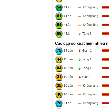
54
4 Lần
Không tăng
61
4 Lần
Không tăng
64
4 Lần
Không tăng
68
4 Lần
Tăng 1
Các cặp số xuất hiện nhiều n
75
14 Lần
Giảm 1
44
11 Lần
Tăng 1
04
10 Lần
Tăng 1
31
10 Lần
Giảm 1
35
10 Lần
Không tăng
48
10 Lần
Không tăng
70
9 Lần
Không tăng