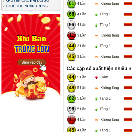
KHUYẾN CÁO KHI ĐỔI SỐ
61
4 Lần
Không tăng
TRÚNG
THUẾ THU NHẬP TRÚNG
THƯỞNG XỔ SỐ
68
4 Lần
Tăng 1
96
4 Lần
Tăng 1
11
3 Lần
Không tăng
44
3 Lần
Tăng 1
45
3 Lần
Không tăng
Các cặp số xuất hiện nhiều n
44
5 Lần
Giảm 1
48
5 Lần
Không tăng
62
5 Lần
Tăng 1
96
5 Lần
Tăng 1
11
4 Lần
Không tăng
45
4 Lần
Tăng 1