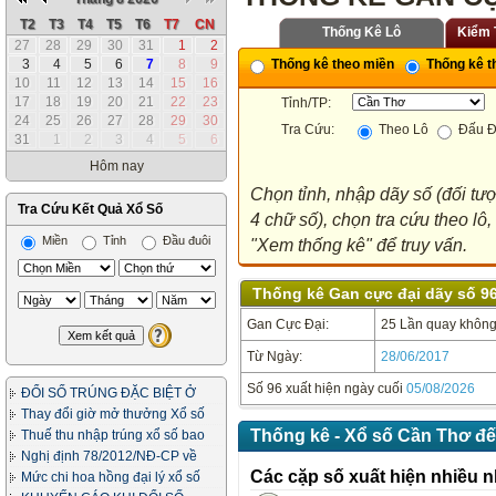
T2
T3
T4
T5
T6
T7
CN
Thống Kê Lô
Kiểm 
27
28
29
30
31
1
2
3
4
5
6
7
8
9
Thống kê theo miền
Thống kê th
10
11
12
13
14
15
16
17
18
19
20
21
22
23
Tỉnh/TP:
24
25
26
27
28
29
30
Tra Cứu:
Theo Lô
Đấu Đ
31
1
2
3
4
5
6
Hôm nay
Chọn tỉnh, nhập dãy số (đối tư
Tra Cứu Kết Quả Xổ Số
4 chữ số), chọn tra cứu theo lô
Miền
Tỉnh
Đầu đuôi
"Xem thống kê" để truy vấn.
Thống kê Gan cực đại dãy số 96
Gan Cực Đại:
25 Lần quay không 
Từ Ngày:
28/06/2017
Số 96 xuất hiện ngày cuối
05/08/2026
ĐỔI SỐ TRÚNG ĐẶC BIỆT Ở
ĐÂU & THỦ TỤC NHƯ THẾ NÀO?
Thay đổi giờ mở thưởng Xổ số
Miền Bắc
Thống kê - Xổ số Cần Thơ đế
Thuế thu nhập trúng xổ số bao
nhiêu phần trăm?
Nghị định 78/2012/NĐ-CP về
Các cặp số xuất hiện nhiều n
kinh doanh xổ số
Mức chi hoa hồng đại lý xổ số