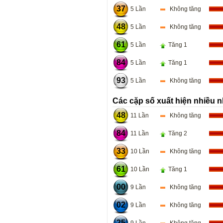
37
5 Lần
Không tăng
48
5 Lần
Không tăng
61
5 Lần
Tăng 1
84
5 Lần
Tăng 1
93
5 Lần
Không tăng
Các cặp số xuất hiện nhiều n
48
11 Lần
Không tăng
84
11 Lần
Tăng 2
33
10 Lần
Không tăng
61
10 Lần
Tăng 1
00
9 Lần
Không tăng
02
9 Lần
Không tăng
25