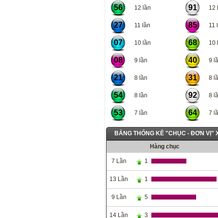
56
91
12 lần
12 l
27
85
11 lần
11 l
07
68
10 lần
10 l
08
40
9 lần
9 lầ
21
31
8 lần
8 lầ
54
92
8 lần
8 lầ
53
64
7 lần
7 lầ
BẢNG THỐNG KÊ "CHỤC - ĐƠN VỊ"
Hàng chục
7 Lần
1
13 Lần
1
9 Lần
5
14 Lần
3