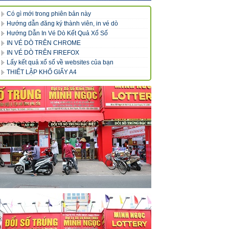
Có gì mới trong phiên bản này
Hướng dẫn đăng ký thành viên, in vé dò
Hướng Dẫn In Vé Dò Kết Quả Xổ Số
IN VÉ DÒ TRÊN CHROME
IN VÉ DÒ TRÊN FIREFOX
Lấy kết quả xổ số về websites của bạn
THIẾT LẬP KHỔ GIẤY A4