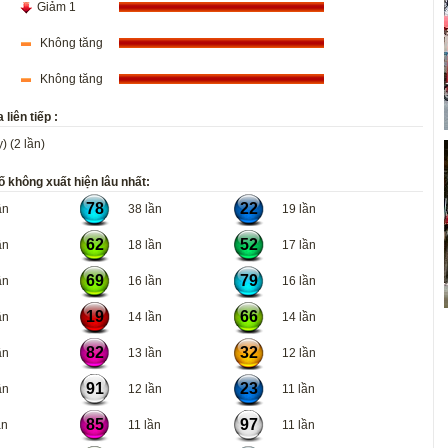
Giảm 1
Không tăng
Không tăng
liên tiếp :
) (2 lần)
 không xuất hiện lâu nhất:
78
22
ần
38 lần
19 lần
62
52
ần
18 lần
17 lần
69
79
ần
16 lần
16 lần
19
66
ần
14 lần
14 lần
82
32
ần
13 lần
12 lần
91
23
ần
12 lần
11 lần
85
97
n
11 lần
11 lần