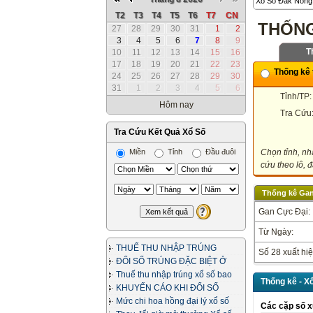
Xổ Số Đắk Nông
T2
T3
T4
T5
T6
T7
CN
THỐNG
27
28
29
30
31
1
2
3
4
5
6
7
8
9
T
10
11
12
13
14
15
16
17
18
19
20
21
22
23
Thống kê 
24
25
26
27
28
29
30
31
1
2
3
4
5
6
Tỉnh/TP:
Hôm nay
Tra Cứu
Tra Cứu Kết Quả Xổ Số
Miền
Tỉnh
Đầu đuôi
Chọn tỉnh, nh
cứu theo lô, 
Thống kê Gan 
Gan Cực Đại:
Từ Ngày:
THUẾ THU NHẬP TRÚNG
Số 28 xuất hi
THƯỞNG XỔ SỐ
ĐỔI SỐ TRÚNG ĐẶC BIỆT Ở
ĐÂU & THỦ TỤC NHƯ THẾ NÀO?
Thuế thu nhập trúng xổ số bao
Thống kê - X
nhiêu phần trăm?
KHUYẾN CÁO KHI ĐỔI SỐ
TRÚNG
Mức chi hoa hồng đại lý xổ số
Các cặp số xu