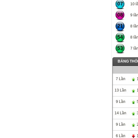
07
10 l
08
9 lầ
21
8 lầ
54
8 lầ
53
7 lầ
BẢNG THỐN
7 Lần
13 Lần
9 Lần
14 Lần
9 Lần
6 Lần