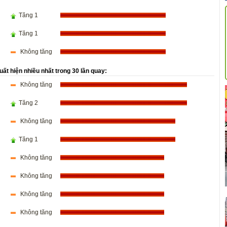
Tăng 1
Tăng 1
Không tăng
ất hiện nhiều nhất trong 30 lần quay:
Không tăng
Tăng 2
Không tăng
Tăng 1
Không tăng
Không tăng
Không tăng
Không tăng