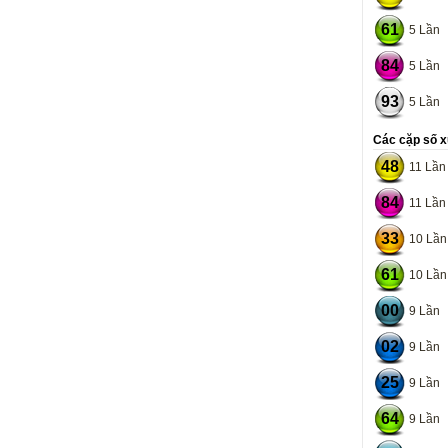
61
5 Lần
84
5 Lần
93
5 Lần
Các cặp số xu
48
11 Lần
84
11 Lần
33
10 Lần
61
10 Lần
00
9 Lần
02
9 Lần
25
9 Lần
64
9 Lần